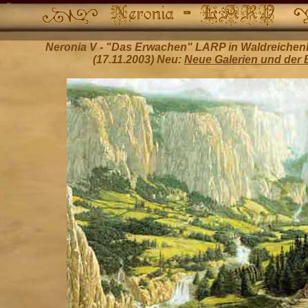
Neronia V - "Das Erwachen" LARP in Waldreichenb
(17.11.2003) Neu:
Neue Galerien und der 