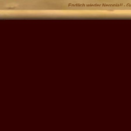
Endlich wieder Neronia!! - Ga
Kleines Scharmützel gefällig? -
Oder doch lieber ein Ritual? - 
Neronia V:
Galerie 5
-
Galerie 6
Neronia V - Fernsehbericht BR3 